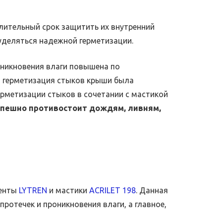
лительный срок защитить их внутренний
уделяться надежной герметизации.
оникновения влаги повышена по
ы герметизация стыков крыши была
ерметизации стыков в сочетании с мастикой
успешно противостоит дождям, ливням,
ленты
LYTREN
и мастики
ACRILET 198
. Данная
ротечек и проникновения влаги, а главное,