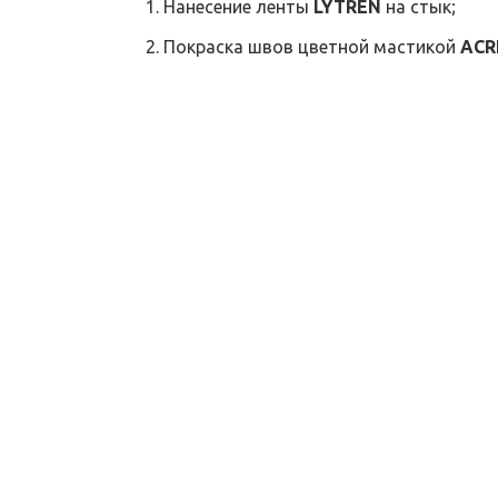
Нанесение ленты
LYTREN
на стык;
Покраска швов цветной мастикой
ACR